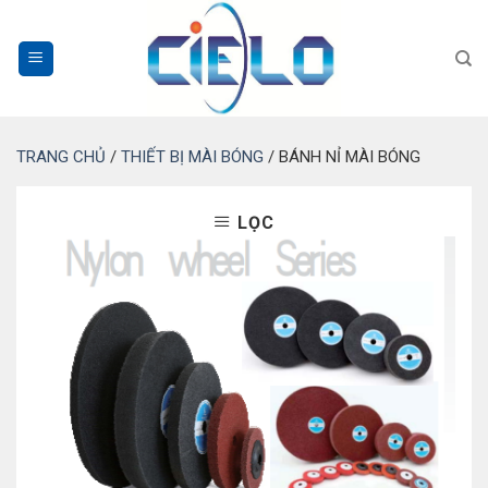
Bỏ
qua
nội
dung
TRANG CHỦ
/
THIẾT BỊ MÀI BÓNG
/
BÁNH NỈ MÀI BÓNG
LỌC