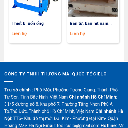
Thiết bị uốn ống
Bàn từ, bàn hít nam
châm vĩnh cửu
Liên hệ
Liên hệ
CÔNG TY TNHH THƯƠNG MẠI QUỐC TẾ CIELO
Trụ sở chính :
Phố Mới, Phường Tương Giang, Thành Phố
Từ Sơn, Tỉnh Bắc Ninh, Việt Nam
Chi nhánh Hồ Chí Minh:
31/5 đường số 8, khu phố 7, Phường Tăng Nhơn Phú A,
Tp.Thủ Đức, Thành phố Hồ Chí Minh, Việt Nam
Chi nhánh Hà
Nội:
TT6- Khu đô thị mới Đại Kim- Phường Đại Kim- Quận
Hoàng Mai- Hà Nội
Email:
tool.cielo@gmail.com
Hotline:
Mr