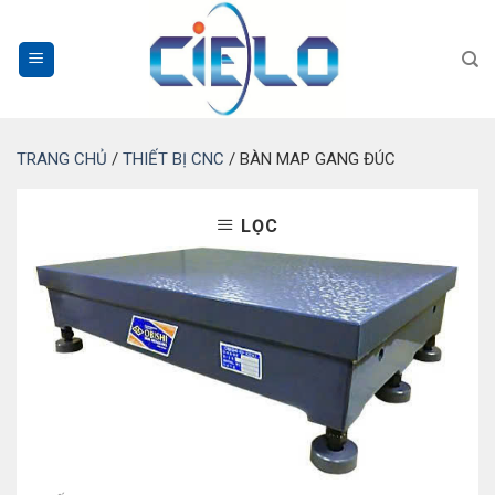
Bỏ
qua
nội
dung
TRANG CHỦ
/
THIẾT BỊ CNC
/
BÀN MAP GANG ĐÚC
LỌC