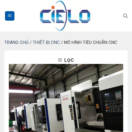
Bỏ
qua
nội
dung
TRANG CHỦ
/
THIẾT BỊ CNC
/
MÔ HÌNH TIÊU CHUẨN CNC
LỌC