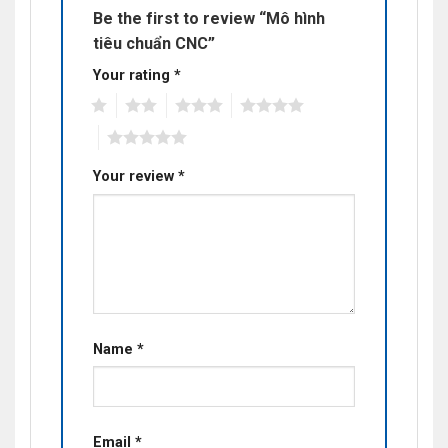
Be the first to review “Mô hình
tiêu chuẩn CNC”
Your rating
*
1
2
3
4
5
Your review
*
Name
*
Email
*