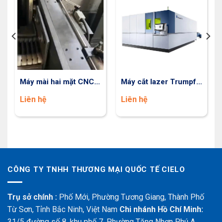
Máy mài hai mặt CNC
Máy cắt lazer Trumpf
kiểu bàn xoay Model
của Đức
Liên hệ
Liên hệ
MKY 7660
CÔNG TY TNHH THƯƠNG MẠI QUỐC TẾ CIELO
Trụ sở chính :
Phố Mới, Phường Tương Giang, Thành Phố
Từ Sơn, Tỉnh Bắc Ninh, Việt Nam
Chi nhánh Hồ Chí Minh:
31/5 đường số 8, khu phố 7, Phường Tăng Nhơn Phú A,